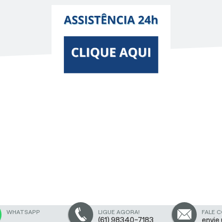
WHATSAPP
LIGUE AGORA!
FALE 
(61) 98340-7183
envie